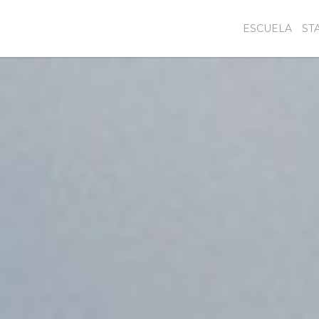
ESCUELA
ST