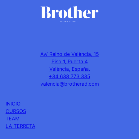
Av/ Reino de València, 15
Piso 1, Puerta 4
València, España.
+34 638 773 335
valencia@brotherad.com
INICIO
CURSOS
TEAM
LA TERRETA