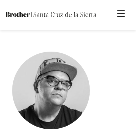
Brother Santa Cruz
Otro sitio más de Sitios de Brother