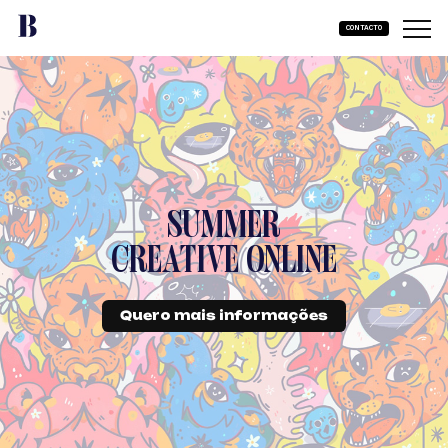
Skip
to
CONTACTO
Primar
content
Menu
Escola de
Brother
crativas
Lisboa
SUMMER
CREATIVE ONLINE
Quero mais informações